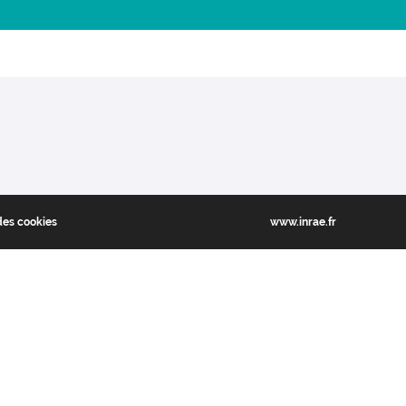
des cookies
www.inrae.fr