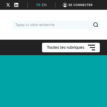
FR
EN
SE CONNECTER
Tapez
ici
votre
recherche
Toutes les rubriques